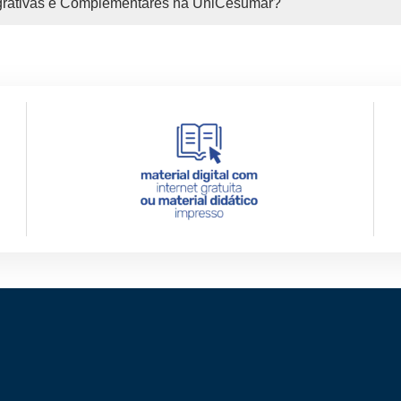
egrativas e Complementares na UniCesumar?