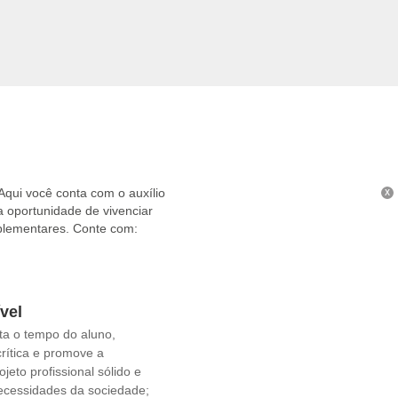
ais;
o;
amento;
 Aqui você conta com o auxílio
X
a oportunidade de vivenciar
mplementares. Conte com:
vel
ta o tempo do aluno,
crítica e promove a
jeto profissional sólido e
ecessidades da sociedade;