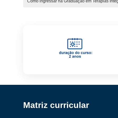
Como ingressar na Graduação em Terapias Int
Matriz curricular