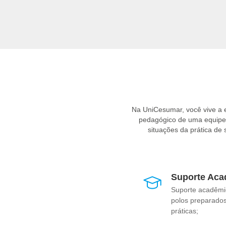
Aten
Atua
Pla
Des
Cons
Na UniCesumar, você vive a
pedagógico de uma equipe e
situações da prática de
Suporte Aca
Suporte acadêmi
polos preparados
práticas;