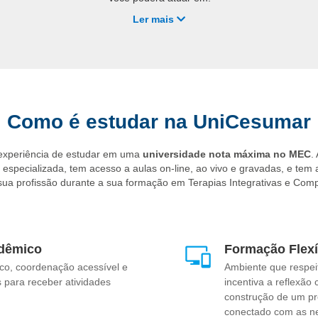
Ler mais
dimento terapêutico em clínicas integrativas de saúde e reabilitação;
ção especializada em spas, centros de estética e estâncias hidrominer
nejamento e coordenação de projetos de saúde coletiva no setor públic
envolvimento de programas corporativos de qualidade de vida e relax
ultoria autônoma voltada ao equilíbrio físico, energético e mental.
Como é estudar na UniCesumar
 experiência de estudar em uma
universidade nota máxima no MEC
.
specializada, tem acesso a aulas on-line, ao vivo e gravadas, e tem 
 sua profissão durante a sua formação em Terapias Integrativas e Co
dêmico
Formação Flexí
co, coordenação acessível e
Ambiente que respei
 para receber atividades
incentiva a reflexão 
construção de um pro
conectado com as n