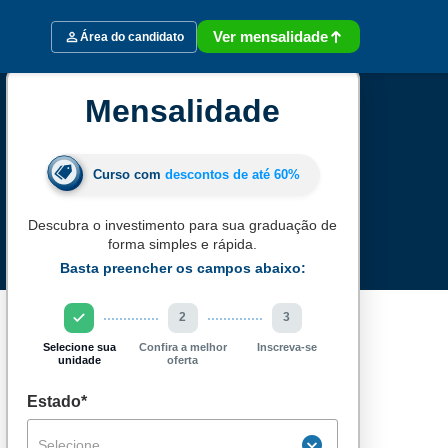
Ver mensalidade
Área do candidato
Mensalidade
Curso com
descontos de até
60%
Descubra o investimento para sua graduação de
forma simples e rápida.
Basta preencher os campos abaixo:
2
3
Selecione sua
Confira a melhor
Inscreva-se
unidade
oferta
Estado*
Selecione