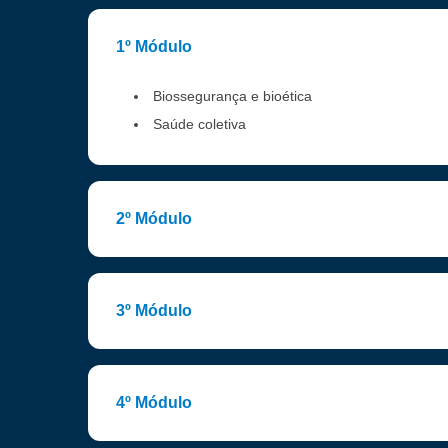
1º Módulo
Biossegurança e bioética
Saúde coletiva
2º Módulo
3º Módulo
4º Módulo