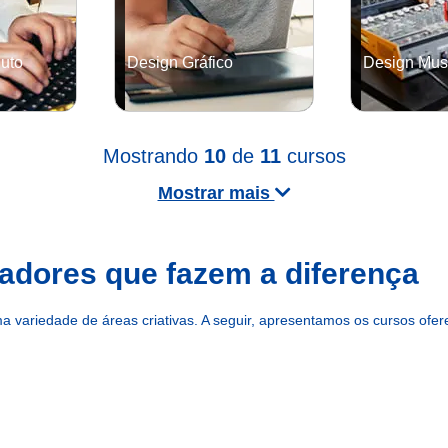
uto
Design Gráfico
Design Mus
GRADUAÇÃO
GRADUAÇÃO
Mostrando
10
de
11
cursos
Saiba mais
Saiba mais
Mostrar mais
iadores que fazem a diferença
variedade de áreas criativas. A seguir, apresentamos os cursos ofer