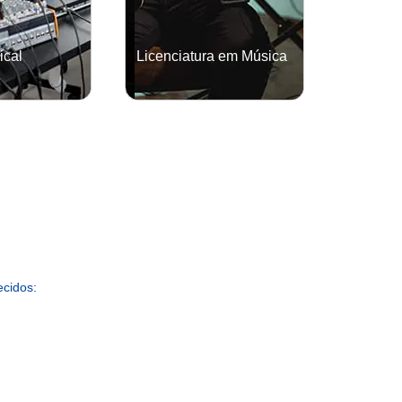
ical
Licenciatura em Música
GRADUAÇÃO
Saiba mais
ecidos: