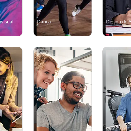
visual
Dança
Design de 
GRADUAÇÃO
GRADUAÇÃO
Saiba mais
Saiba mais