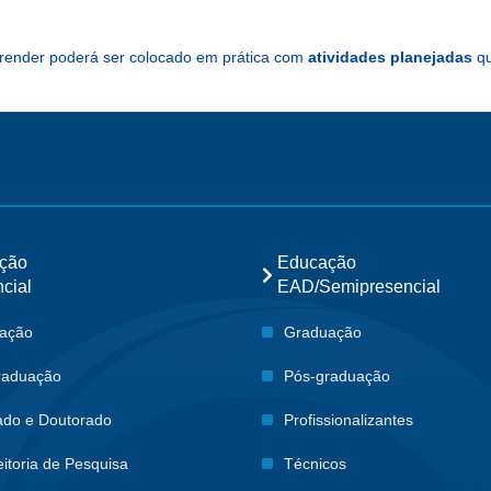
prender poderá ser colocado em prática com
atividades planejadas
qu
ção
Educação
cial
EAD/Semipresencial
ação
Graduação
raduação
Pós-graduação
ado e Doutorado
Profissionalizantes
itoria de Pesquisa
Técnicos