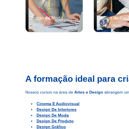
Design de Moda
Design de Prod
GRADUAÇÃO
GRADUAÇÃO
Saiba mais
Saiba mais
A formação ideal para cr
Nossos cursos na área de
Artes e Design
abrangem uma 
Cinema E Audiovisual
Design De Interiores
Design De Moda
Design De Produto
Design Gráfico