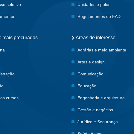
so seletivo
Unidades e polos
amentos
Regulamentos do EAD
s mais procurados
Áreas de interesse
ina
Agrárias e meio ambiente
o
Artes e design
istração
Comunicação
ão
Educação
 os cursos
Engenharia e arquitetura
Gestão e negócios
Jurídico e Segurança
Saúde Animal