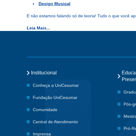
Design Musical
E não estamos falando só de teoria! Tudo o que você a
Leia Mais...
Institucional
Educa
Presen
Conheça a UniCesumar
Gradu
Fundação UniCesumar
Pós-g
Comunidade
Mestr
Central de Atendimento
Pró-Re
Imprensa