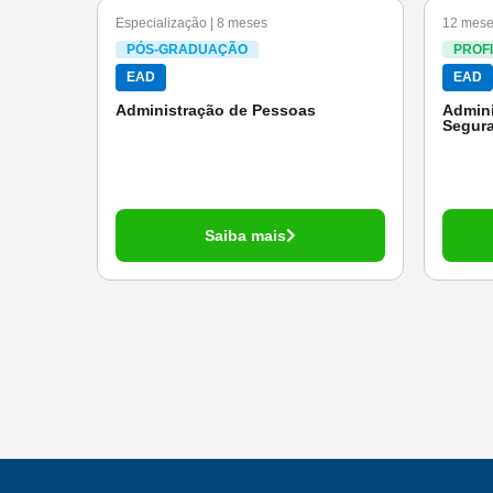
Especialização | 8 meses
12 mese
PÓS-GRADUAÇÃO
PROF
EAD
EAD
Administração de Pessoas
Admini
Segura
Saiba mais