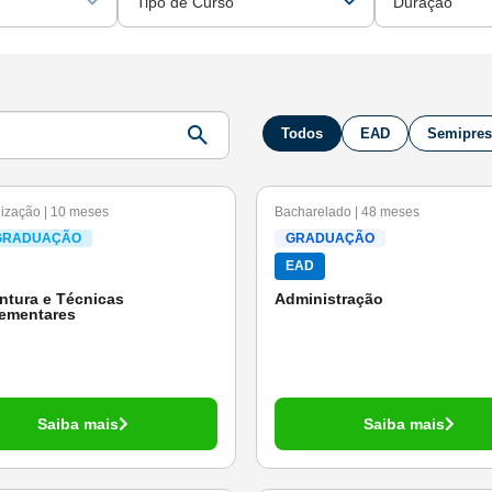
Tipo de Curso
Duração
Todos
EAD
Semipres
ização | 10 meses
Bacharelado | 48 meses
GRADUAÇÃO
GRADUAÇÃO
EAD
tura e Técnicas
Administração
ementares
Saiba mais
Saiba mais