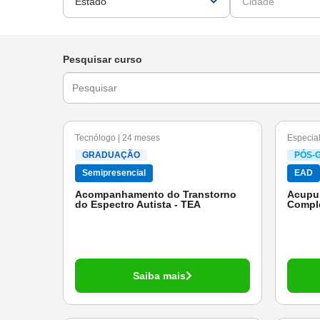
Estado
Cidade
Pesquisar curso
Tecnólogo | 24 meses
Especial
GRADUAÇÃO
PÓS-
Semipresencial
EAD
Acompanhamento do Transtorno
Acupun
do Espectro Autista - TEA
Compl
Saiba mais