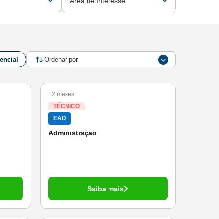
Área de Interesse
encial
12 meses
TÉCNICO
EAD
Administração
Saiba mais