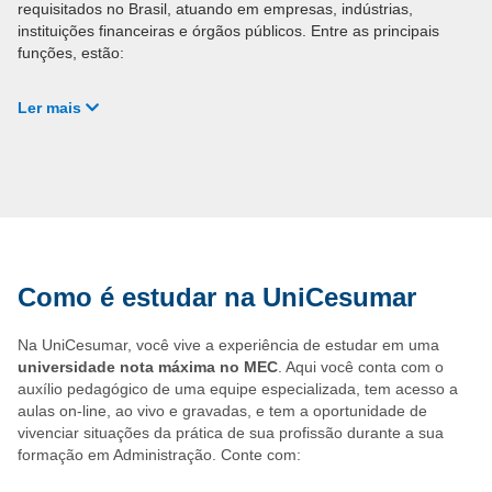
requisitados no Brasil, atuando em empresas, indústrias,
instituições financeiras e órgãos públicos. Entre as principais
funções, estão:
Ler mais
Apoio em
departamentos administrativos e
financeiros;
Atuação em
recursos humanos, marketing e
logística;
Controle de
estoques e processos operacionais;
Suporte à
gestão de equipes e planejamento
estratégico.
Com uma formação técnica sólida, o egresso está
Como é estudar na UniCesumar
preparado para trabalhar como
assistente
administrativo, auxiliar de escritório, analista júnior ou
empreendedor
, ampliando rapidamente suas
Na UniCesumar, você vive a experiência de estudar em uma
oportunidades de carreira.
universidade nota máxima no MEC
. Aqui você conta com o
auxílio pedagógico de uma equipe especializada, tem acesso a
aulas on-line, ao vivo e gravadas, e tem a oportunidade de
vivenciar situações da prática de sua profissão durante a sua
formação em Administração. Conte com: