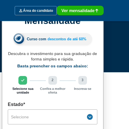
Ver mensalidade
Área do candidato
Mensalidade
Curso com
descontos de até
60%
Descubra o investimento para sua graduação de
forma simples e rápida.
Basta preencher os campos abaixo:
2
3
Selecione sua
Confira a melhor
Inscreva-se
unidade
oferta
Estado*
Selecione