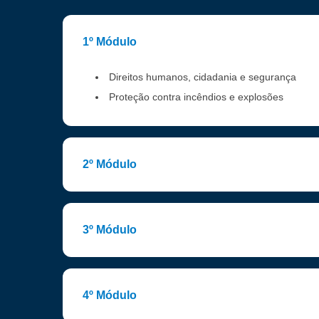
1º Módulo
Direitos humanos, cidadania e segurança
Proteção contra incêndios e explosões
2º Módulo
3º Módulo
4º Módulo