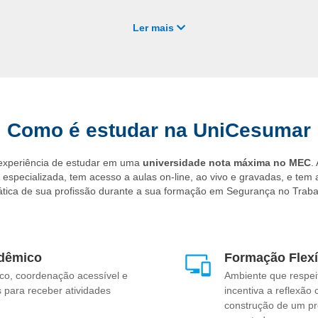
Indústrias de manufatura
e transformação de bens;
Ler mais
Canteiros de obras e empresas do setor de
construção civil
;
Hospitais, clínicas e ambientes voltados à
saúde ocupacional
;
Propriedades focadas no
agronegócio
e na produção rural;
Consultorias independentes para auditoria e
assistência em perícia
Como é estudar na UniCesumar
 experiência de estudar em uma
universidade nota máxima no MEC
.
specializada, tem acesso a aulas on-line, ao vivo e gravadas, e tem 
ática de sua profissão durante a sua formação em Segurança no Trab
dêmico
Formação Flexí
co, coordenação acessível e
Ambiente que respei
 para receber atividades
incentiva a reflexão 
construção de um pro