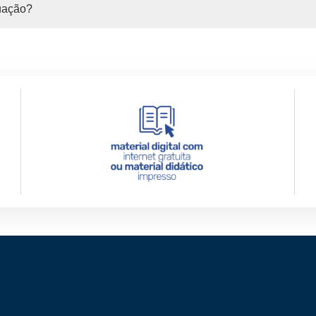
uação?