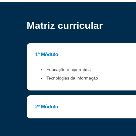
Matriz curricular
1º Módulo
Educação e hipermídia
Tecnologias da informação
2º Módulo