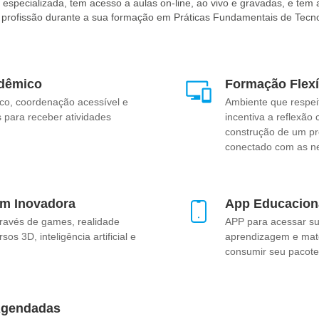
specializada, tem acesso a aulas on-line, ao vivo e gravadas, e tem 
a profissão durante a sua formação em Práticas Fundamentais de Tec
dêmico
Formação Flexí
co, coordenação acessível e
Ambiente que respei
 para receber atividades
incentiva a reflexão 
construção de um pro
conectado com as n
m Inovadora
App Educacion
ravés de games, realidade
APP para acessar sua
os 3D, inteligência artificial e
aprendizagem e mate
consumir seu pacote
Agendadas