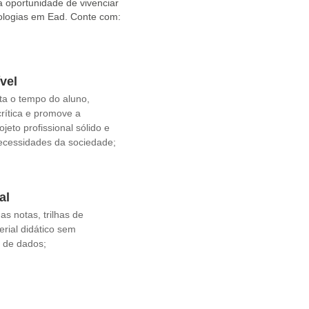
a oportunidade de vivenciar
nologias em Ead. Conte com:
vel
ta o tempo do aluno,
crítica e promove a
jeto profissional sólido e
ecessidades da sociedade;
al
s notas, trilhas de
rial didático sem
 de dados;