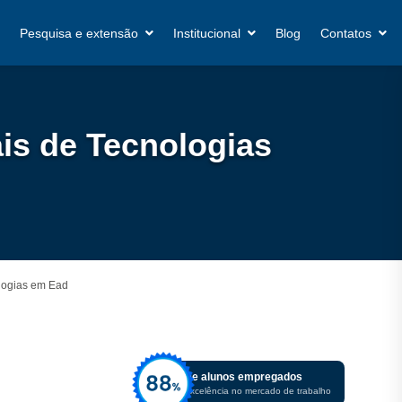
Pesquisa e extensão
Institucional
Blog
Contatos
is de Tecnologias
logias em Ead
De alunos empregados
Excelência no mercado de trabalho