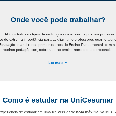
Onde você pode trabalhar?
AD por todos os tipos de instituições de ensino, a procura por esse t
se de extrema importância para auxiliar tanto professores quanto alun
 Educação Infantil e nos primeiros anos do Ensino Fundamental, com a
roteiros pedagógicos, sobretudo no ensino remoto e telepresencial.
No mercado, você poderá trabalhar em:
Ler mais
Escolas de Ensino Infantil;
Escolas de Ensino Fundamental e Médio;
Faculdades e universidades;
Escolas de idiomas e outros cursos rápidos.
Como é estudar na UniCesumar
Faça logo sua matrícula e capacite-se com a UniCesumar.
 experiência de estudar em uma
universidade nota máxima no MEC
.