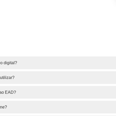
 digital?
tilizar?
s ao EAD?
ine?