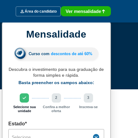
Ver mensalidade
Área do candidato
Mensalidade
Curso com
descontos de até
60%
Descubra o investimento para sua graduação de
forma simples e rápida.
Basta preencher os campos abaixo:
2
3
Selecione sua
Confira a melhor
Inscreva-se
unidade
oferta
Estado*
Selecione