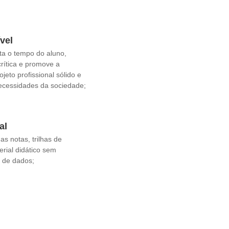
vel
ta o tempo do aluno,
crítica e promove a
jeto profissional sólido e
ecessidades da sociedade;
al
s notas, trilhas de
rial didático sem
 de dados;