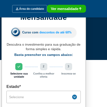
Ver mensalidade
Área do candidato
Mensalidade
Curso com
descontos de até
60%
Descubra o investimento para sua graduação de
forma simples e rápida.
Basta preencher os campos abaixo:
2
3
Selecione sua
Confira a melhor
Inscreva-se
unidade
oferta
Estado*
Selecione