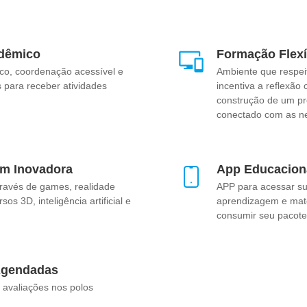
dêmico
Formação Flexí
co, coordenação acessível e
Ambiente que respei
 para receber atividades
incentiva a reflexão 
construção de um pro
conectado com as n
m Inovadora
App Educacion
ravés de games, realidade
APP para acessar sua
os 3D, inteligência artificial e
aprendizagem e mate
consumir seu pacote
Agendadas
avaliações nos polos