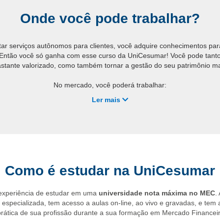
Onde você pode trabalhar?
ar serviços autônomos para clientes, você adquire conhecimentos pa
. Então você só ganha com esse curso da UniCesumar! Você pode tanto
tante valorizado, como também tornar a gestão do seu patrimônio mai
No mercado, você poderá trabalhar:
Ler mais
Como consultor de investimentos autônomo;
Fazendo a gestão de carteira e riscos para empresas privadas;
Em escritórios de assessorias de investimentos.
Faça já a sua matrícula e mude sua carreira com a UniCesumar!
Como é estudar na UniCesumar
 experiência de estudar em uma
universidade nota máxima no MEC
.
specializada, tem acesso a aulas on-line, ao vivo e gravadas, e tem 
prática de sua profissão durante a sua formação em Mercado Financei