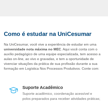
Indústrias;
Empresas de logística;
Almoxarifado de diversos tipos de empresas.
Para garantir sua vaga, comece a se profissionalizar com a
UniCesumar. Faça já sua matrícula!
Como é estudar na UniCesumar
Na UniCesumar, você vive a experiência de estudar em uma
universidade nota máxima no MEC
. Aqui você conta com o
auxílio pedagógico de uma equipe especializada, tem acesso a
aulas on-line, ao vivo e gravadas, e tem a oportunidade de
vivenciar situações da prática de sua profissão durante a sua
formação em Logística Nos Processos Produtivos. Conte com:
Suporte Acadêmico
Suporte acadêmico, coordenação acessível e
polos preparados para receber atividades práticas;