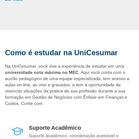
Empresas públicas e privadas, nos setores Financeiro e
Contábil;
Escritórios de Contabilidade;
Instituições financeiras.
Quer garantir sua vaga? Então faça logo sua matrícula e
profissionalize-se com a UniCesumar!
Como é estudar na UniCesumar
Na UniCesumar, você vive a experiência de estudar em uma
universidade nota máxima no MEC
. Aqui você conta com o
auxílio pedagógico de uma equipe especializada, tem acesso a
aulas on-line, ao vivo e gravadas, e tem a oportunidade de
vivenciar situações da prática de sua profissão durante a sua
formação em Gestão de Negócios com Ênfase em Finanças e
Custos. Conte com:
Suporte Acadêmico
Suporte acadêmico, coordenação acessível e