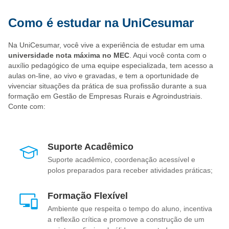
Entre para esse enorme setor com a UniCesumar. Faça já a sua
Como é estudar na UniCesumar
matrícula!
Na UniCesumar, você vive a experiência de estudar em uma
universidade nota máxima no MEC
. Aqui você conta com o
auxílio pedagógico de uma equipe especializada, tem acesso a
aulas on-line, ao vivo e gravadas, e tem a oportunidade de
vivenciar situações da prática de sua profissão durante a sua
formação em Gestão de Empresas Rurais e Agroindustriais.
Conte com:
Suporte Acadêmico
Suporte acadêmico, coordenação acessível e
polos preparados para receber atividades práticas;
Formação Flexível
Ambiente que respeita o tempo do aluno, incentiva
a reflexão crítica e promove a construção de um