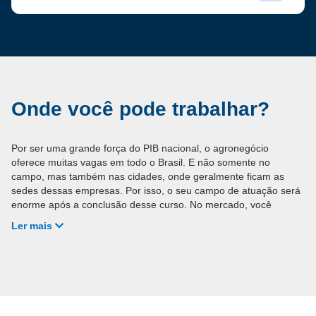
Onde você pode trabalhar?
Por ser uma grande força do PIB nacional, o agronegócio
oferece muitas vagas em todo o Brasil. E não somente no
campo, mas também nas cidades, onde geralmente ficam as
sedes dessas empresas. Por isso, o seu campo de atuação será
enorme após a conclusão desse curso. No mercado, você
poderá trabalhar:
Ler mais
Em empresas comerciais voltadas para o agro;
Na agroindústria;
Em serviços de assistência técnica para o agronegócio;
Com consultoria e pesquisa para empresas do setor.