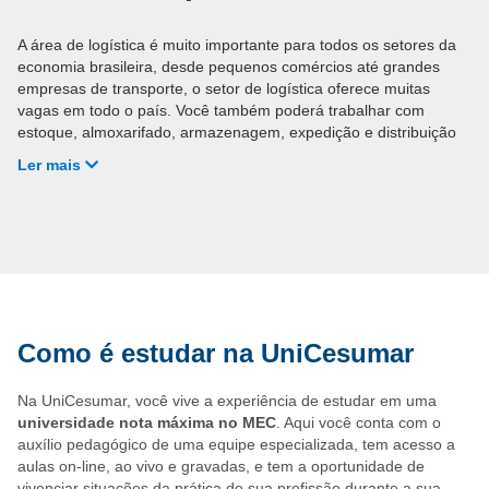
A área de logística é muito importante para todos os setores da
economia brasileira, desde pequenos comércios até grandes
empresas de transporte, o setor de logística oferece muitas
vagas em todo o país. Você também poderá trabalhar com
estoque, almoxarifado, armazenagem, expedição e distribuição
em diferentes tipos de empresas.
Ler mais
No mercado, poderá atuar em:
Empresas de comércio em geral, com controle de
estoque;
Transportadoras e companhias de distribuição;
Empresas de comércio eletrônico.
Como é estudar na UniCesumar
Venha mudar sua carreira com a UniCesumar. Faça já sua
matrícula!
Na UniCesumar, você vive a experiência de estudar em uma
universidade nota máxima no MEC
. Aqui você conta com o
auxílio pedagógico de uma equipe especializada, tem acesso a
aulas on-line, ao vivo e gravadas, e tem a oportunidade de
vivenciar situações da prática de sua profissão durante a sua