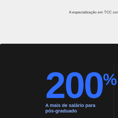
A especialização em TCC cont
Atendimento clínic
Atuação em clínic
Desenvolvimento 
Acompanhamento p
Realização de psi
200
%
A mais de salário para
pós-graduado