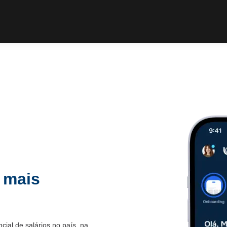
 mais
.
ial de salários no país, na