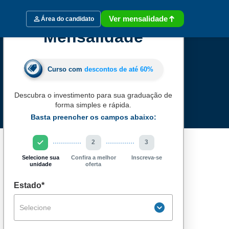
Ver mensalidade
Área do candidato
Mensalidade
Curso com
descontos de até
60%
Descubra o investimento para sua graduação de
forma simples e rápida.
Basta preencher os campos abaixo:
2
3
Selecione sua
Confira a melhor
Inscreva-se
unidade
oferta
Estado*
Selecione