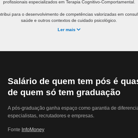
profissionais especializados em Terapia Cognitivo-Comportamental.
ribui para o desenvolvimento de competências valorizadas em consultóri
saúde e outros contextos de cuidado psicológico.
Ler mais
Entre as principais possibilidades de atuação, destacam-se:
o em consultórios particulares para intervenções individuais ou familia
as, ambulatórios, hospitais e instituições de saúde mental;
de programas de qualidade de vida e promoção da saúde em empres
sicológico em instituições de ensino;
coterapia por meio de atendimento online, conforme a regulamentação 
Salário de quem tem pós é qua
de quem só tem graduação
A pós-graduação ganha espaço como garantia de diferencial
especialistas, recrutadores e empresas.
Fonte
InfoMoney