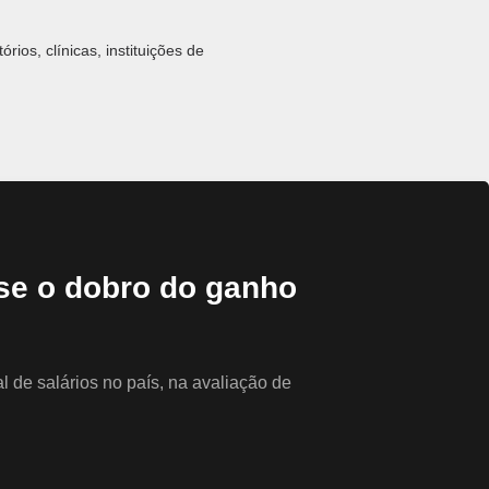
os, clínicas, instituições de
res;
as;
profissional vigente.
se o dobro do ganho
 de salários no país, na avaliação de