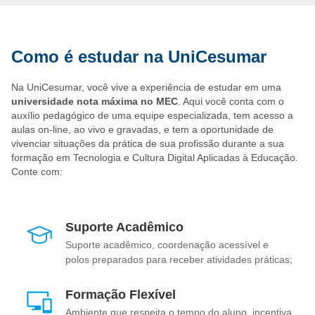
plataformas de ensino a distância e implemente soluções
tecnológicas para otimizar o aprendizado.
Desenvolvedor de Currículos Digitais
: Crie currículos
Como é estudar na UniCesumar
inovadores que integram as tecnologias digitais e
promovem metodologias ativas de ensino.
Criador de Conteúdo Educacional
: Desenvolva jogos,
Na UniCesumar, você vive a experiência de estudar em uma
aplicativos e materiais didáticos digitais que tornem o
universidade nota máxima no MEC
. Aqui você conta com o
aprendizado mais dinâmico e interativo.
auxílio pedagógico de uma equipe especializada, tem acesso a
Consultor em Tecnologia Educacional
: Ofereça
aulas on-line, ao vivo e gravadas, e tem a oportunidade de
assessoria para instituições de ensino sobre como
vivenciar situações da prática de sua profissão durante a sua
implementar e utilizar ferramentas digitais de forma eficaz.
formação em Tecnologia e Cultura Digital Aplicadas à Educação.
Especialista em Metodologias Ativas e Ensino
Conte com:
Híbrido
: Trabalhe na integração de novas abordagens
educacionais, como o ensino híbrido e as metodologias
ativas.
Designer Instrucional
: Desenvolva cursos online e
Suporte Acadêmico
materiais didáticos digitais para empresas e instituições
Suporte acadêmico, coordenação acessível e
educacionais.
polos preparados para receber atividades práticas;
Gerente de Projetos em EdTech
: Atue em empresas
de tecnologia educacional (EdTech), desenvolvendo e
Formação Flexível
gerenciando soluções tecnológicas para o setor de ensino.
Ambiente que respeita o tempo do aluno, incentiva