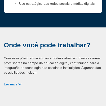
Uso estratégico das redes sociais e mídias digitais
Onde você pode trabalhar?
Com essa pós-graduação, você poderá atuar em diversas áreas
promissoras no campo da educação digital, contribuindo para a
integração de tecnologia nas escolas e instituições. Algumas das
possibilidades incluem:
Ler mais
Professor e Coordenador pedagógico
: Inove nas
práticas de ensino e atue na coordenação de projetos de
tecnologia educacional em escolas e instituições de
ensino.
Gestor de Tecnologias Educacionais
: Gerencie