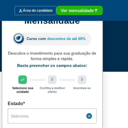
Ver mensalidade
Área do candidato
Mensalidade
Curso com
descontos de até
60%
Descubra o investimento para sua graduação de
forma simples e rápida.
Basta preencher os campos abaixo:
2
3
Selecione sua
Confira a melhor
Inscreva-se
unidade
oferta
Estado*
Selecione