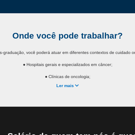
Onde você pode trabalhar?
ós-graduação, você poderá atuar em diferentes contextos de cuidado o
● Hospitais gerais e especializados em câncer;
● Clínicas de oncologia;
Ler mais
● Ambulatórios de acompanhamento oncológico;
● Centros de diagnóstico e prevenção;
viços públicos e privados voltados ao atendimento de pacientes com c
 de possibilidades amplia seu campo de atuação e fortalece sua relev