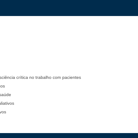
ciência crítica no trabalho com pacientes
cos
 saúde
liativos
vos