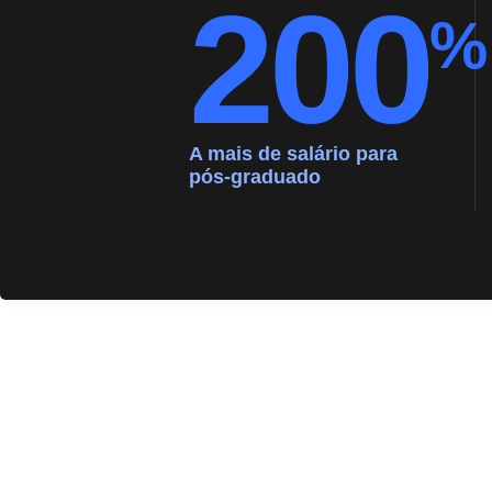
200
%
A mais de salário para
pós-graduado