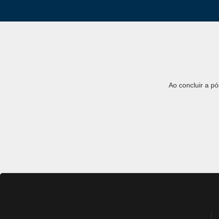
Ao concluir a p
● Ser
Essa diversidade