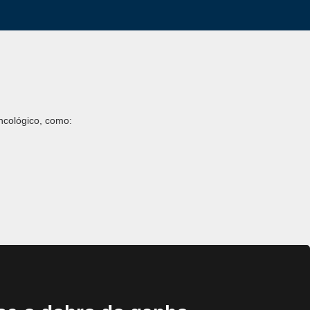
ncológico, como:
âncer.
ância no mercado.