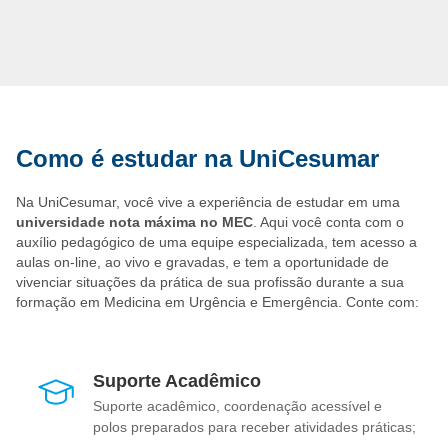
· Hospitais públicos e privados;
· Unidades de pronto atendimento (UPAs);
· Serviços de resgate;
Como é estudar na UniCesumar
· Transporte aéreo de pacientes críticos;
· Coordenação em setores emergenciais.
Na UniCesumar, você vive a experiência de estudar em uma
universidade nota máxima no MEC
. Aqui você conta com o
É um setor que exige preparo técnico, equilíbrio emocional e
auxílio pedagógico de uma equipe especializada, tem acesso a
atualização constante, mas que também oferece reconhecimento
aulas on-line, ao vivo e gravadas, e tem a oportunidade de
profissional e excelente valorização no mercado médico.
vivenciar situações da prática de sua profissão durante a sua
formação em Medicina em Urgência e Emergência. Conte com:
Suporte Acadêmico
Suporte acadêmico, coordenação acessível e
polos preparados para receber atividades práticas;