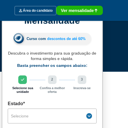
Ver mensalidade
Área do candidato
Mensalidade
Curso com
descontos de até
60%
Descubra o investimento para sua graduação de
forma simples e rápida.
Basta preencher os campos abaixo:
2
3
Selecione sua
Confira a melhor
Inscreva-se
unidade
oferta
Estado*
Selecione