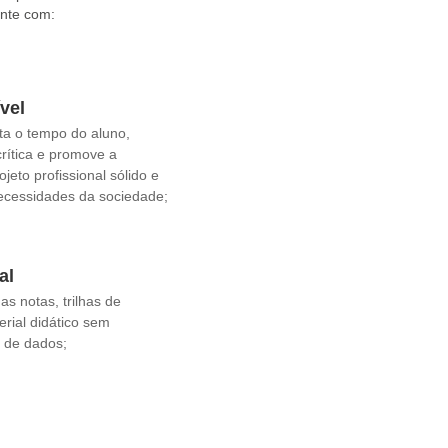
onte com:
vel
ta o tempo do aluno,
crítica e promove a
jeto profissional sólido e
ecessidades da sociedade;
al
s notas, trilhas de
rial didático sem
 de dados;