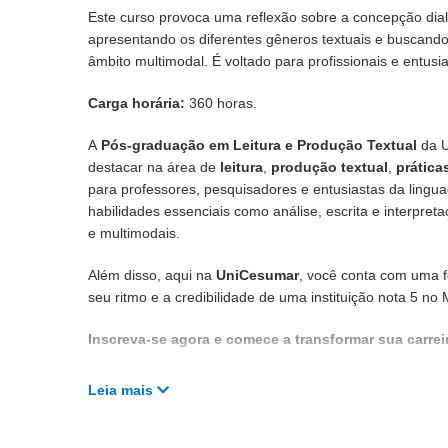
Este curso provoca uma reflexão sobre a concepção dialó
apresentando os diferentes gêneros textuais e buscando
âmbito multimodal. É voltado para profissionais e entusi
Carga horária:
360 horas.
A
Pós-graduação em Leitura e Produção Textual
da U
destacar na área de
leitura
,
produção textual
,
prática
para professores, pesquisadores e entusiastas da lingu
habilidades essenciais como análise, escrita e interpret
e multimodais.
Além disso, aqui na
UniCesumar
, você conta com uma f
seu ritmo e a credibilidade de uma instituição nota 5 no
Inscreva-se agora e comece a transformar sua carre
Leia mais