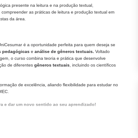
gica presente na leitura e na produção textual,
 compreender as práticas de leitura e produção textual em
astas da área.
niCesumar é a oportunidade perfeita para quem deseja se
s pedagógicas
e
análise de gêneros textuais.
Voltado
agem, o curso combina teoria e prática que desenvolve
ação de diferentes
gêneros textuais
, incluindo os científicos
ormação de excelência, aliando flexibilidade para estudar no
 MEC.
ira e dar um novo sentido ao seu aprendizado!