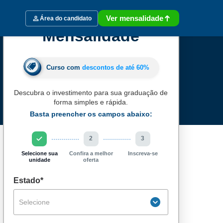
Ver mensalidade
Área do candidato
Mensalidade
Curso com
descontos de até
60%
Descubra o investimento para sua graduação de
forma simples e rápida.
Basta preencher os campos abaixo:
2
3
Selecione sua
Confira a melhor
Inscreva-se
unidade
oferta
Estado*
Selecione