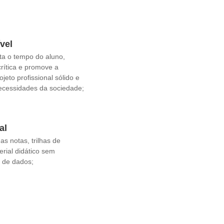
vel
ta o tempo do aluno,
crítica e promove a
jeto profissional sólido e
ecessidades da sociedade;
al
s notas, trilhas de
rial didático sem
 de dados;