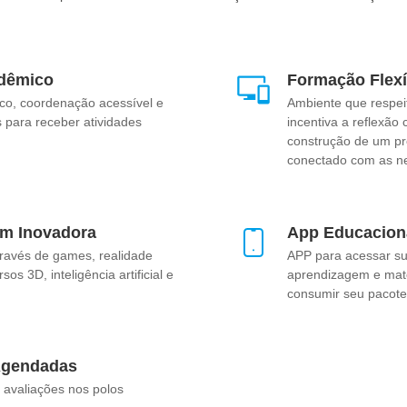
dêmico
Formação Flexí
co, coordenação acessível e
Ambiente que respei
 para receber atividades
incentiva a reflexão 
construção de um pro
conectado com as n
m Inovadora
App Educacion
ravés de games, realidade
APP para acessar sua
os 3D, inteligência artificial e
aprendizagem e mate
consumir seu pacote
Agendadas
avaliações nos polos