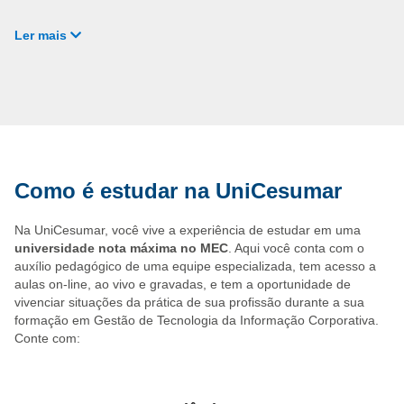
Ler mais
Gestão de TI: Liderar departamentos de TI em
empresas de diversos setores, garantindo o alinhamento
entre tecnologia e objetivos de negócios.
Implementação de Soluções Tecnológicas: Promover a
implementação de novas tecnologias, como soluções de
nuvem e automação de processos, para otimizar a
eficiência operacional.
Análise de Big Data: Trabalhar com grandes volumes de
Como é estudar na UniCesumar
dados, utilizando ferramentas de análise para gerar
insights valiosos para a tomada de decisões estratégicas.
Inovação em Tecnologias Corporativas: Identificar e
Na UniCesumar, você vive a experiência de estudar em uma
implementar tecnologias emergentes, como inteligência
universidade nota máxima no MEC
. Aqui você conta com o
artificial, que possam agregar valor e competitividade à
auxílio pedagógico de uma equipe especializada, tem acesso a
organização.
aulas on-line, ao vivo e gravadas, e tem a oportunidade de
Consultoria em TI: Oferecer serviços de consultoria
vivenciar situações da prática de sua profissão durante a sua
para empresas que desejam otimizar sua infraestrutura
formação em Gestão de Tecnologia da Informação Corporativa.
tecnológica e adotar soluções inovadoras.
Conte com:
Gerenciamento de Projetos Tecnológicos: Liderar
projetos de TI desde a concepção até a implementação,
garantindo que os objetivos de inovação e tecnologia