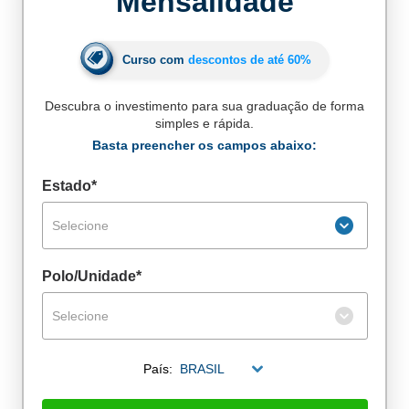
Mensalidade
Curso com
descontos de até
60%
Descubra o investimento para sua graduação de forma
simples e rápida.
Basta preencher os campos abaixo:
Estado*
Selecione
Polo/Unidade*
Selecione
De alunos empregados
País:
BRASIL
Excelência no mercado de trabalho