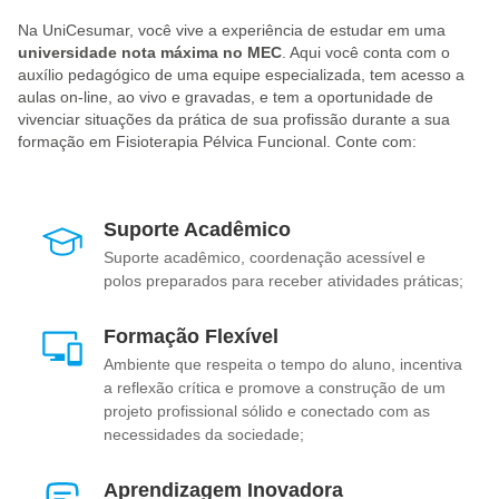
Hospitais e maternidades compondo a equipe multidisciplinar de
Na UniCesumar, você vive a experiência de estudar em uma
obstetrícia e pós-parto;
universidade nota máxima no MEC
. Aqui você conta com o
auxílio pedagógico de uma equipe especializada, tem acesso a
Atendimento domiciliar focado na qualidade de vida e
aulas on-line, ao vivo e gravadas, e tem a oportunidade de
independência de pacientes com dor pélvica;
vivenciar situações da prática de sua profissão durante a sua
formação em Fisioterapia Pélvica Funcional. Conte com:
Centros especializados em saúde do homem tratando questões
miccionais e sexuais;
Empreendedorismo clínico integrando recursos terapêuticos
Suporte Acadêmico
avançados e estética íntima.
Suporte acadêmico, coordenação acessível e
polos preparados para receber atividades práticas;
Formação Flexível
Ambiente que respeita o tempo do aluno, incentiva
a reflexão crítica e promove a construção de um
projeto profissional sólido e conectado com as
necessidades da sociedade;
Aprendizagem Inovadora