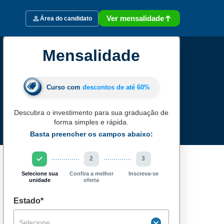
Ver mensalidade
Área do candidato
Mensalidade
Curso com
descontos de até
60%
Descubra o investimento para sua graduação de
forma simples e rápida.
Basta preencher os campos abaixo:
2
3
Selecione sua
Confira a melhor
Inscreva-se
unidade
oferta
Estado*
Selecione