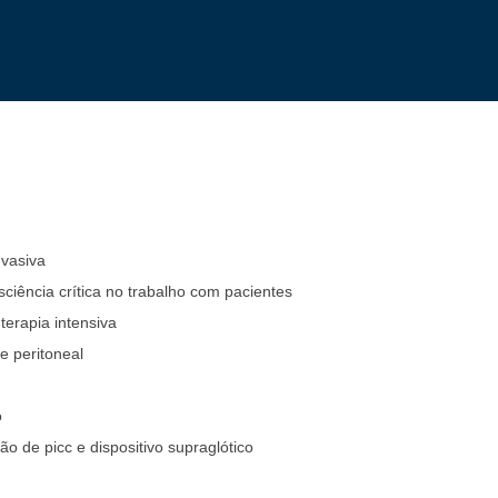
nvasiva
ciência crítica no trabalho com pacientes
terapia intensiva
se peritoneal
o
o de picc e dispositivo supraglótico