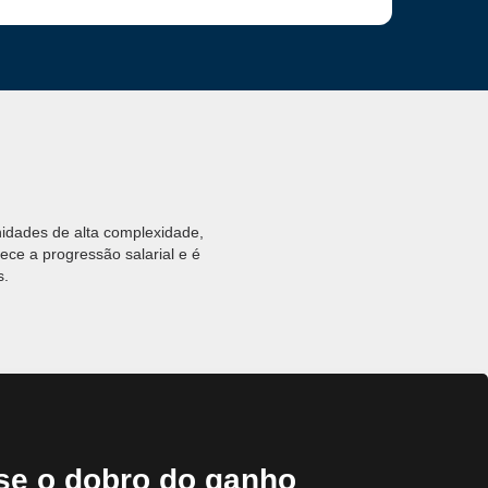
nidades de alta complexidade,
ece a progressão salarial e é
s.
se o dobro do ganho