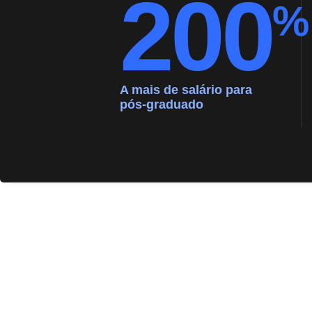
200
%
A mais de salário para
pós-graduado