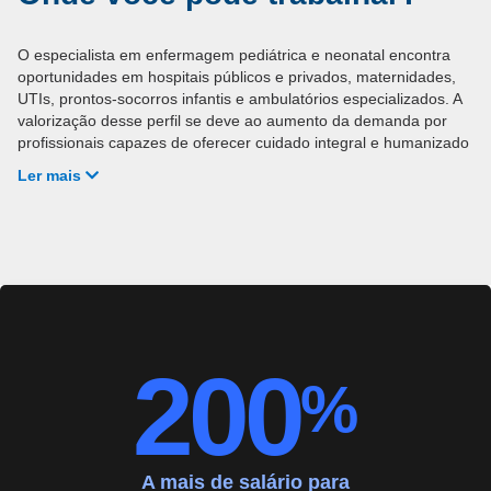
O especialista em enfermagem pediátrica e neonatal encontra
oportunidades em hospitais públicos e privados, maternidades,
UTIs, prontos-socorros infantis e ambulatórios especializados. A
valorização desse perfil se deve ao aumento da demanda por
profissionais capazes de oferecer cuidado integral e humanizado
a crianças e recém-nascidos em diferentes contextos.
Ler mais
Além de clínicas e hospitais, a especialização também fortalece a
competitividade em concursos públicos, em que a titulação é
cada vez mais reconhecida como diferencial.
200
%
A mais de salário para