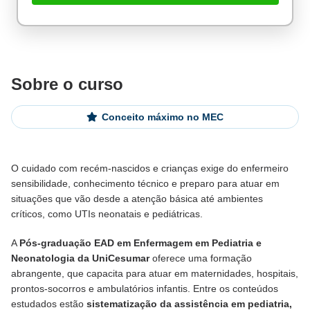
Sobre o curso
Conceito máximo no MEC
De alunos empregados
O cuidado com recém-nascidos e crianças exige do enfermeiro
Excelência no mercado de trabalho
sensibilidade, conhecimento técnico e preparo para atuar em
situações que vão desde a atenção básica até ambientes
críticos, como UTIs neonatais e pediátricas.
A
Pós-graduação EAD em Enfermagem em Pediatria e
Neonatologia da UniCesumar
oferece uma formação
abrangente, que capacita para atuar em maternidades, hospitais,
prontos-socorros e ambulatórios infantis. Entre os conteúdos
estudados estão
sistematização da assistência em pediatria,