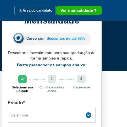
Ver mensalidade
Área do candidato
Mensalidade
Curso com
descontos de até
60%
Descubra o investimento para sua graduação de
forma simples e rápida.
Basta preencher os campos abaixo:
2
3
Selecione sua
Confira a melhor
Inscreva-se
unidade
oferta
Estado*
Selecione