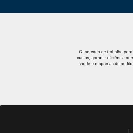
O mercado de trabalho para 
custos, garantir eficiência ad
saúde e empresas de auditori
No setor público, concursos
formação específica em a
independentes e gestores de p
Com o crescimento da telemedic
cada 