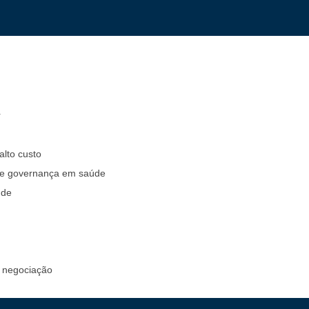
r
alto custo
o e governança em saúde
úde
e negociação