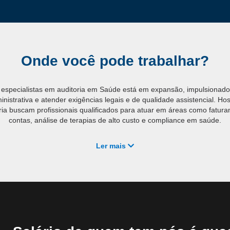
Onde você pode trabalhar?
especialistas em auditoria em Saúde está em expansão, impulsionado
ministrativa e atender exigências legais e de qualidade assistencial. Hos
a buscam profissionais qualificados para atuar em áreas como faturam
contas, análise de terapias de alto custo e compliance em saúde.
 e processos seletivos para secretarias de saúde e órgãos fiscalizado
Ler mais
uditoria. Já no setor privado, a especialização abre portas para audito
rocessos de acreditação, além de proporcionar oportunidades de as
de saúde e redes hospitalares.
ina e da transformação digital na Saúde, a tendência é que esse mer
vez mais profissionais com domínio em ferramentas de auditoria e ino