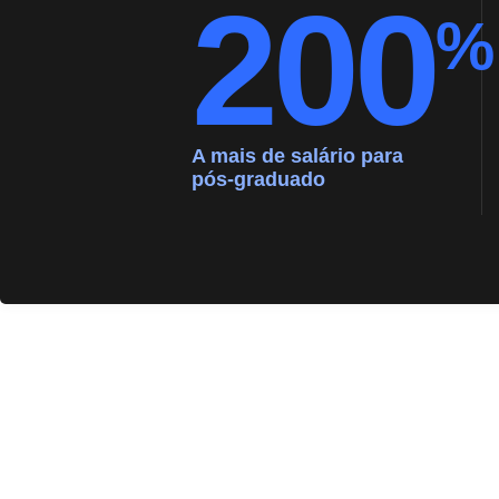
200
%
A mais de salário para
pós-graduado