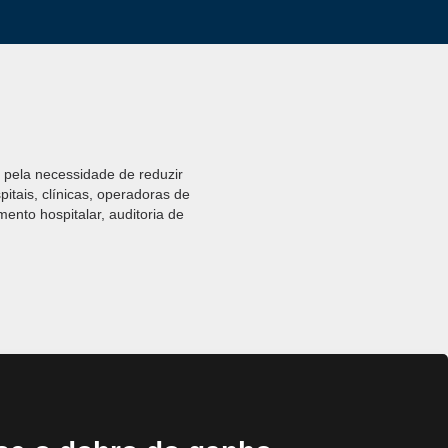
 pela necessidade de reduzir
pitais, clínicas, operadoras de
ento hospitalar, auditoria de
res valorizam candidatos com
res internos, consultores
censão em operadoras de planos
cado continue em alta, exigindo
vação.