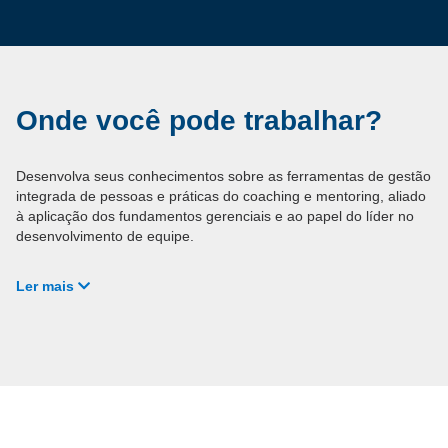
Onde você pode trabalhar?
Desenvolva seus conhecimentos sobre as ferramentas de gestão
integrada de pessoas e práticas do coaching e mentoring, aliado
à aplicação dos fundamentos gerenciais e ao papel do líder no
desenvolvimento de equipe.
Graduados em curso superior, administradores, recursos
Ler mais
humanos, processos gerenciais, psicólogos, pedagogos,
executivos, supervisores e profissionais ligados à área de gestão
de pessoas e liderança.