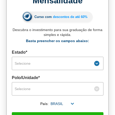
Mensalidade
Curso com
descontos de até
60%
Descubra o investimento para sua graduação de forma
simples e rápida.
Basta preencher os campos abaixo:
Estado*
Selecione
Polo/Unidade*
Selecione
De alunos empregados
País:
BRASIL
Excelência no mercado de trabalho