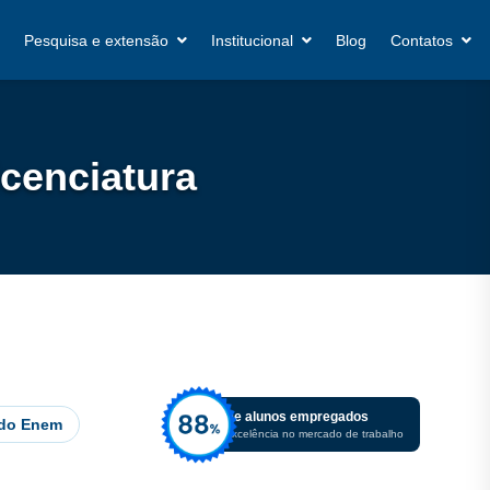
Pesquisa e extensão
Institucional
Blog
Contatos
icenciatura
De alunos empregados
 do Enem
Excelência no mercado de trabalho