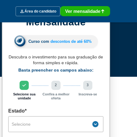
Ver mensalidade
Área do candidato
Mensalidade
Curso com
descontos de até
60%
Descubra o investimento para sua graduação de
forma simples e rápida.
Basta preencher os campos abaixo:
2
3
Selecione sua
Confira a melhor
Inscreva-se
unidade
oferta
Estado*
Selecione