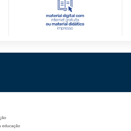
ação
da educação