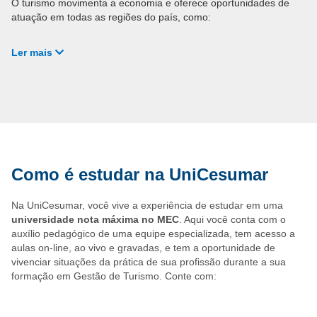
O turismo movimenta a economia e oferece oportunidades de
atuação em todas as regiões do país, como:
Ler mais
Agências de viagens e operadoras de turismo;
Empreendimentos de hospedagem, como hotéis e
resorts;
Planejamento e coordenação de feiras e congressos;
Órgãos públicos e desenvolvimento de políticas
públicas para turismo;
Consultoria independente para serviços e roteiros
turísticos.
Como é estudar na UniCesumar
Na UniCesumar, você vive a experiência de estudar em uma
universidade nota máxima no MEC
. Aqui você conta com o
auxílio pedagógico de uma equipe especializada, tem acesso a
aulas on-line, ao vivo e gravadas, e tem a oportunidade de
vivenciar situações da prática de sua profissão durante a sua
formação em Gestão de Turismo. Conte com: