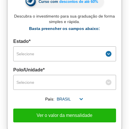
Curso com
descontos de até
60%
Descubra o investimento para sua graduação de forma
simples e rápida.
Basta preencher os campos abaixo:
Estado*
Selecione
Polo/Unidade*
Selecione
País:
BRASIL
De alunos empregados
Ver o valor da mensalidade
Excelência no mercado de trabalho