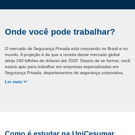
Onde você pode trabalhar?
O mercado de Segurança Privada está crescendo no Brasil e no
mundo. A projeção é de que a receita desse mercado global
atinja 240 bilhões de dólares até 2020. Depois de se formar, você
estará apto para trabalhar em empresas especializadas em
Segurança Privada, departamentos de segurança corporativa,
em indústrias e organizações de pequeno, médio e grande porte,
Ler mais
condomínios comerciais, condomínios residenciais horizontais e
verticais, consultorias de Segurança Privada, supermercados,
centros comerciais e shoppings, clubes, casas de shows e
boates, museus, galerias e centro de convenções, ou seja, quem
investir nesta carreira terá um amplo campo para atuar e, com
certeza, não ficará fora do mercado.
Como é estudar na UniCesumar