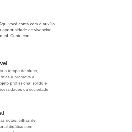
, como fusões e aquisições,
os valores e na promoção do
objetivos da empresa e os
 Aqui você conta com o auxílio
a oportunidade de vivenciar
ional como especialização,
ional. Conte com:
us colaboradores.
do a demanda por
especialistas
ivo
. A Psicologia Organizacional
vel
r positivamente as empresas e
ta o tempo do aluno,
crítica e promove a
jeto profissional sólido e
ecessidades da sociedade;
al
s notas, trilhas de
rial didático sem