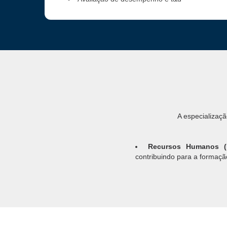
A especializaç
Recursos Humanos (
contribuindo para a formaçã
Consultoria Empresari
estratégias de melhorias pa
Saúde e Bem-Estar 
colaboradores, prevenção do
Treinamento e Desenv
como liderança, comunicação