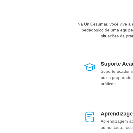
Gestão da Mudança
: 
garantindo a adaptação e o 
Cultura Organizaciona
engajamento dos funcioná
Na UniCesumar, você vive a
colaboradores.
pedagógico de uma equipe e
Essas áreas representam u
situações da prá
permitindo contr
A crescente digitalização, o 
que ajudem as empresas a se
Suporte Aca
é uma área em expansão, ofer
Suporte acadêmi
polos preparados
práticas;
Aprendizage
Aprendizagem at
aumentada, recurs