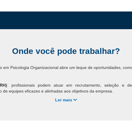
Onde você pode trabalhar?
ão em Psicologia Organizacional abre um leque de oportunidades, com
RH)
: profissionais podem atuar em recrutamento, seleção e des
o de equipes eficazes e alinhadas aos objetivos da empresa.
al
: psicólogos organizacionais realizam diagnósticos sobre o ambi
Ler mais
ra aumentar a produtividade, a satisfação e o bem-estar no ambiente c
no Trabalho
: foco no desenvolvimento de programas voltados
 estresse e do burnout, criando ambientes de trabalho mais saudávei
olvimento
: criação de programas de capacitação para aprimorar hab
 eficaz e trabalho em equipe, contribuindo para o crescimento contín