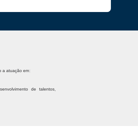
o a atuação em:
envolvimento de talentos,
ente de trabalho e propõem
orporativo.
 para a saúde mental dos
s.
ilidades dos colaboradores,
uo da organização.