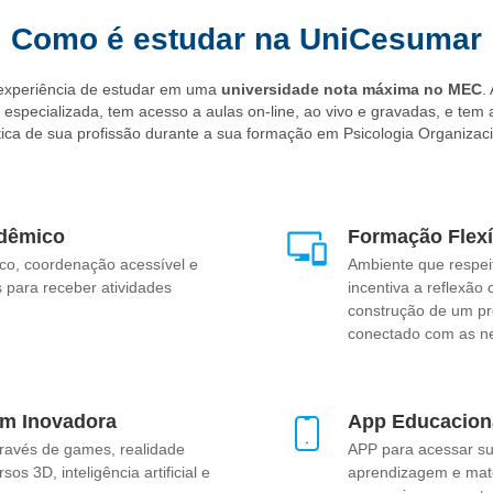
profissionais ajudam as empresas a gerenciar processos de transição
bem-estar dos colaboradores durante mudanças significativas.
Como é estudar na UniCesumar
l
: psicólogos organizacionais podem trabalhar no fortalecimento d
rios, criando uma cultura que favoreça o alinhamento entre os 
 experiência de estudar em uma
universidade nota máxima no MEC
.
specializada, tem acesso a aulas on-line, ao vivo e gravadas, e tem 
m vasto campo de atuação para quem escolhe a Psicologia Organizac
tica de sua profissão durante a sua formação em Psicologia Organizac
ibuir diretamente para o sucesso e o bem-estar das organizações e se
trabalho remoto e o foco em diversidade e inclusão estão impulsionan
 adaptar e a promover um ambiente de trabalho positivo e inclus
dêmico
Formação Flexí
ecendo amplas oportunidades para profissionais que buscam impacta
co, coordenação acessível e
Ambiente que respei
seus colaboradores.
 para receber atividades
incentiva a reflexão 
construção de um pro
conectado com as n
m Inovadora
App Educacion
ravés de games, realidade
APP para acessar sua
os 3D, inteligência artificial e
aprendizagem e mate