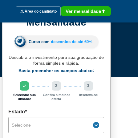
Ver mensalidade
Área do candidato
Mensalidade
Curso com
descontos de até
60%
Descubra o investimento para sua graduação de
forma simples e rápida.
Basta preencher os campos abaixo:
2
3
Selecione sua
Confira a melhor
Inscreva-se
unidade
oferta
Estado*
Selecione