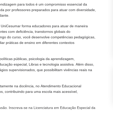
prendizagem para todos é um compromisso essencial da
a por professores preparados para atuar com diversidade,
dante.
a UniCesumar forma educadores para atuar de maneira
ntes com deficiência, transtornos globais do
longo do curso, você desenvolve competências pedagógicas,
liar práticas de ensino em diferentes contextos
olíticas públicas, psicologia da aprendizagem,
ducação especial, Libras e tecnologia assistiva. Além disso,
gios supervisionados, que possibilitam vivências reais na
retamente na docência, no Atendimento Educacional
os, contribuindo para uma escola mais acessível,
usão. Inscreva-se na Licenciatura em Educação Especial da