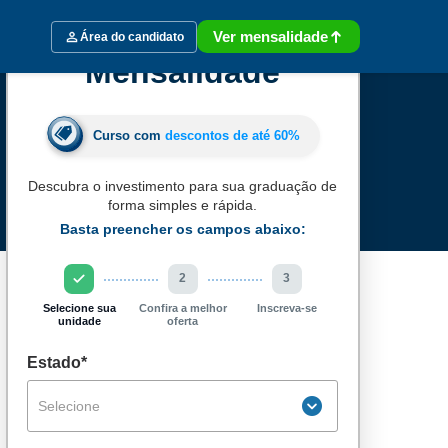
Ver mensalidade
Área do candidato
Mensalidade
Curso com
descontos de até
60%
Descubra o investimento para sua graduação de
forma simples e rápida.
Basta preencher os campos abaixo:
2
3
Selecione sua
Confira a melhor
Inscreva-se
unidade
oferta
Estado*
Selecione