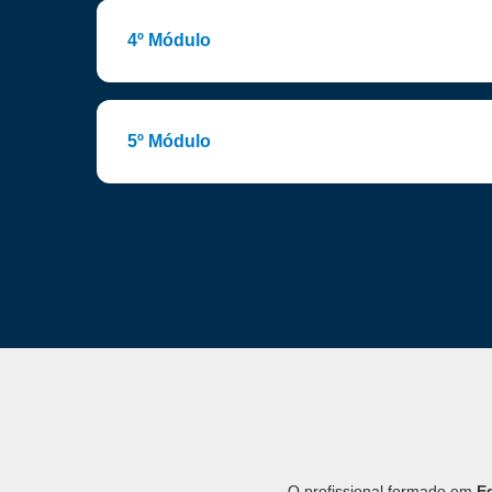
4º Módulo
5º Módulo
O profissional formado em
E