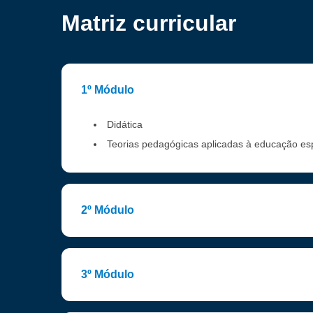
Matriz curricular
1º Módulo
Didática
Teorias pedagógicas aplicadas à educação es
2º Módulo
3º Módulo