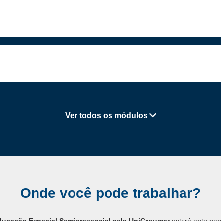
Ver todos os módulos
Onde você pode trabalhar?
ducação Especial Semipresencial pela UniCesumar
estará apto par