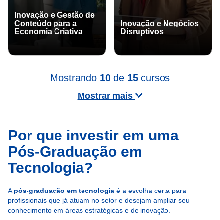
Inovação e Gestão de
Conteúdo para a
Inovação e Negócios
Economia Criativa
Disruptivos
Mostrando
10
de
15
cursos
Mostrar mais
Por que investir em uma
Pós-Graduação em
Tecnologia?
A
pós-graduação em tecnologia
é a escolha certa para
profissionais que já atuam no setor e desejam ampliar seu
conhecimento em áreas estratégicas e de inovação.