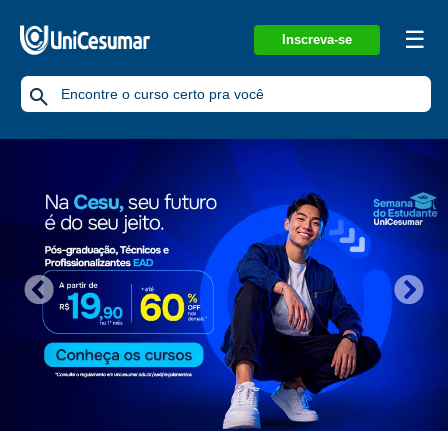
☰
Inscreva-se
Previous
Nex