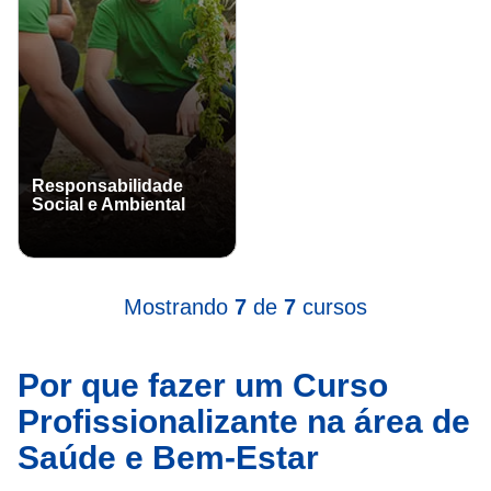
Responsabilidade
Social e Ambiental
Mostrando
7
de
7
cursos
Por que fazer um Curso
Profissionalizante na área de
Saúde e Bem-Estar