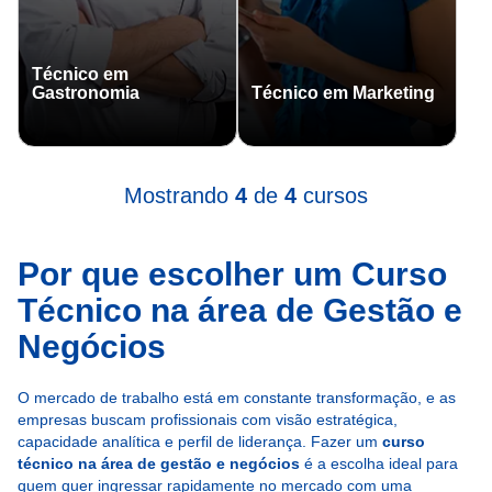
Técnico em
Gastronomia
Técnico em Marketing
Mostrando
4
de
4
cursos
Por que escolher um Curso
Técnico na área de Gestão e
Negócios
O mercado de trabalho está em constante transformação, e as
empresas buscam profissionais com visão estratégica,
capacidade analítica e perfil de liderança. Fazer um
curso
técnico na área de gestão e negócios
é a escolha ideal para
quem quer ingressar rapidamente no mercado com uma