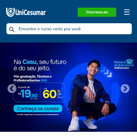
☰
Inscreva-se
Previous
Nex