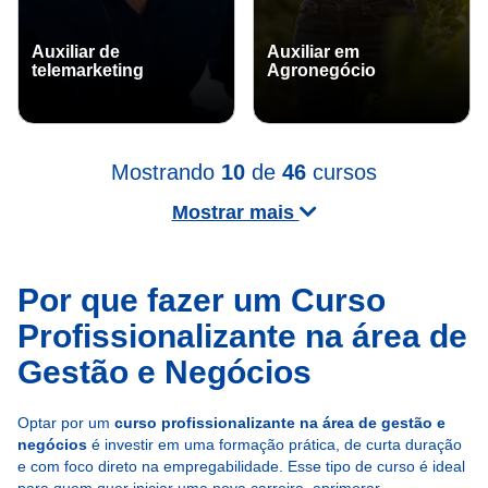
Auxiliar de
Auxiliar em
telemarketing
Agronegócio
Mostrando
10
de
46
cursos
Mostrar mais
Por que fazer um Curso
Profissionalizante na área de
Gestão e Negócios
Optar por um
curso profissionalizante na área de gestão e
negócios
é investir em uma formação prática, de curta duração
e com foco direto na empregabilidade. Esse tipo de curso é ideal
para quem quer iniciar uma nova carreira, aprimorar