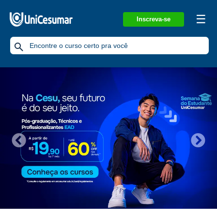
☰
Inscreva-se
Previous
Nex